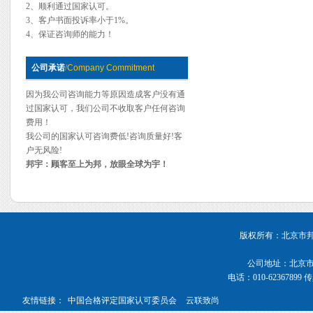
2、顺利通过国家认可。
3、客户书面投诉率小于1%。
4、保证咨询师的能力！
公司承诺
/
Company Commitment
因为我公司咨询能力等原因造成客户没有通
过国家认可，我们公司不收取客户任何咨询
费用！
我公司的国家认可咨询费低!咨询质量好!客
户无风险!
邦宇：顾客至上为邦，放眼全球为宇！
版权所有：北京市邦宇管
公司地址：北京市海
电话：010-62367899 传真
友情链接：
中国合格评定国家认可委员会
云联致尚