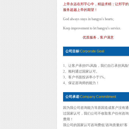
上帝永远在邦宇心中，精益求精；让邦宇的
服务超越上帝的期望！
God always stays in bangyu′s hearts;
Keep improvement to let bangyu′s service.
优质服务，客户满意
公司目标
/
Corporate Goal
1、让客户承担0%风险，我们自己承担风险
2、顺利通过国家认可。
3、客户书面投诉率小于1%。
4、保证咨询师的能力！
公司承诺
/
Company Commitment
因为我公司咨询能力等原因造成客户没有通
过国家认可，我们公司不收取客户任何咨询
费用！
我公司的国家认可咨询费低!咨询质量好!客