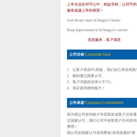
上帝永远在邦宇心中，精益求精；让邦宇的
服务超越上帝的期望！
God always stays in bangyu′s hearts;
Keep improvement to let bangyu′s service.
优质服务，客户满意
公司目标
/
Corporate Goal
1、让客户承担0%风险，我们自己承担风险
2、顺利通过国家认可。
3、客户书面投诉率小于1%。
4、保证咨询师的能力！
公司承诺
/
Company Commitment
因为我公司咨询能力等原因造成客户没有通
过国家认可，我们公司不收取客户任何咨询
费用！
我公司的国家认可咨询费低!咨询质量好!客